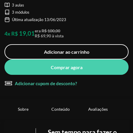
3 aulas
3 módulos
Última atualização 13/06/2023
era
R$ 100,00
19,01
4x R$
R$ 69,90 à vista
Adicionar ao carrinho
Comprar agora
Adicionar cupom de desconto?
Sobre
Conteúdo
Avaliações
Sem tempo para fazer o