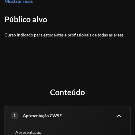
Mostrar mais
explicando como reconhecer a hipertensão e algumas de suas
causas.
Público alvo
Curso indicado para estudantes e profissionais de todas as áreas.
Conteúdo
1
Apresentação CWSE
Apresentação