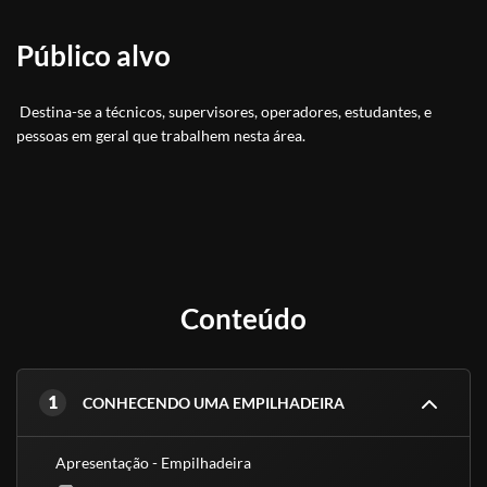
oportunidades de crescimento
Público alvo
Acidentes e doenças decorrentes da exposição aos riscos
existentes, Medidas de controle de risco EPI e EPC, Sinalização de
Segurança, Procedimento em situação de emergência, Noções de
Destina-se a técnicos, supervisores, operadores, estudantes, e
primeiros socorros, Prática em Técnicas de reconhecimento dos
pessoas em geral que trabalhem nesta área.
riscos da área de trabalho e do material a ser Manipulado; Uso
correto dos EPI e EPC, Verificação diária, Técnicas de operação na
maquina em aulas práticas com manobras em situações anormais.
PRÉ REQUISITO
Ensino fundamental completo (antiga 8ª série do 1º grau) ou em
curso;
Conteúdo
Idade mínima de 18 anos completos.
Não é obrigatório ter CNH, mas é necessário ter noções básicas de
direção.
1
CONHECENDO UMA EMPILHADEIRA
TEORIA
Apresentação - Empilhadeira
? Classificação dos veículos por fabricante, tamanho, combustível e