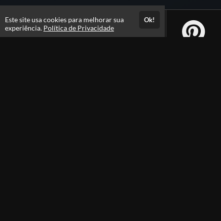
Este site usa cookies para melhorar sua
Ok!
experiência.
Política de Privacidade
Atendimento
Hor&aacute;rio de Atendimento das 7:30 as 17:30h
+558421423565
+5584996463781
Fale Conosco
CNPJ: 18.551.688/0001-63