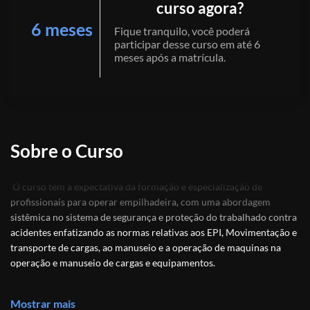
curso agora?
6 meses
Fique tranquilo, você poderá
participar desse curso em até 6
meses após a matrícula.
Sobre o Curso
O curso tem a expectativa da formação e especialização de
profissionais para operar empilhadeira, com uma abordagem
sistêmica no sistema de segurança e proteção do trabalhado contra
acidentes enfatizando as normas relativas aos EPI, Movimentação e
transporte de cargas, ao manuseio e a operação de maquinas na
operação e manuseio de cargas e equipamentos.
Buscando trazer ao profissional conhecimento para buscar o
mercado com salários vantajosos, competitivos e novas
Mostrar mais