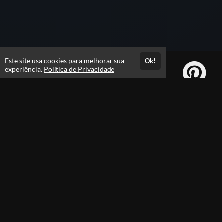
Este site usa cookies para melhorar sua
Ok!
experiência.
Política de Privacidade
Atendimento
Hor&aacute;rio de Atendimento das 7:30 as 17:30h
+558421423565
+5584996463781