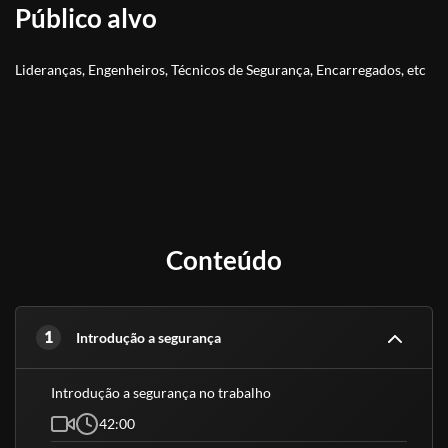
avaliação de riscos, aprimorando a capacidade de avaliar os
Público alvo
perigos de uma atividade;
Fortalecer o conhecimento do processo de análise
preliminar de riscos (APR) e permissão de trabalho (PT).
Lideranças, Engenheiros, Técnicos de Segurança, Encarregados, etc
Conteúdo
1
Introdução a segurança
Introdução a segurança no trabalho
42:00