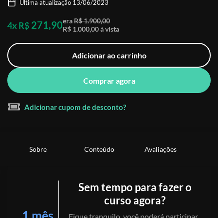
Última atualização 13/06/2023
era
R$ 1.900,00
271,90
4x R$
R$ 1.000,00 à vista
Adicionar ao carrinho
Comprar agora
Adicionar cupom de desconto?
Sobre
Conteúdo
Avaliações
Sem tempo para fazer o
curso agora?
1 mês
Fique tranquilo, você poderá participar