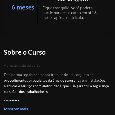
6 meses
Fique tranquilo, você poderá
participar desse curso em até 6
meses após a matrícula.
Sobre o Curso
Apresentação do curso
Esta norma regulamentadora trata-se de um conjunto de
procedimentos e requisitos da área de segurança em instalações
elétricas e serviços com eletricidade, que visa garantir a segurança
e a saúde dos trabalhadores.
Objetivos
Mostrar mais
A norma regulamentadora nº 10 (Segurança em instalações e