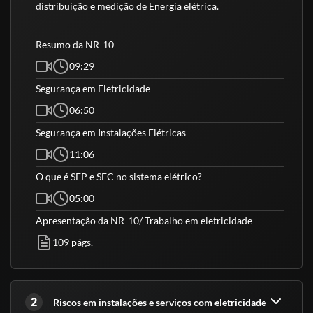
Os riscos para quem trabalha com serviços e instalações com
distribuição e medição de Energia elétrica. 
eletricidade são, via de regra elevados, podendo levar a lesões de
pequena a grandes gravidades, dependendo da atividade exercida,
Resumo da NR-10
mesmo quando expostos a eletricidades de baixa tensões, ela pode
representar perigo a integridade e saúde do colaborador.
09:29
Segurança em Eletricidade
Credenciamentos e certificação
06:50
Somos Registrados na ABED regulamentando nossos cursos EAD
-
CADASTRO DA ABED - CLIQUE AQUI
Segurança em Instalações Elétricas
11:06
Nosso Curso de NR-10 é elaborado e validado conforme exigências
do Ministério do Trabalho e Emprego e Secretaria de Estado da
O que é SEP e SEC no sistema elétrico?
Educação e do Desporto, com certificado válido em todo o Brasil.
05:00
Os Cursos presenciais e online possuem o mesmo certificado e
Apresentação da NR-10/ Trabalho em eletricidade
mesma validade, contêm o conteúdo exigido pelo Ministério do
Trabalho e Emprego, além de possuir instrutores habilitados aos
109 págs.
conteúdos ministrados e responsáveis técnicos dentro de suas
áreas, devidamente cadastrados nos conselhos de classe.
2
Riscos em instalações e serviços com eletricidade