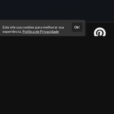
Este site usa cookies para melhorar sua
Ok!
experiência.
Política de Privacidade
Atendimento
Hor&aacute;rio de Atendimento das 7:30 as 17:30h
+558421423565
+5584996463781