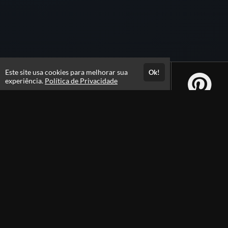
Este site usa cookies para melhorar sua
Ok!
experiência.
Política de Privacidade
Atendimento
Hor&aacute;rio de Atendimento das 7:30 as 17:30h
+558421423565