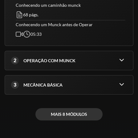
nosso Centro de treinamento
Conhecendo um caminhão munck
Fazer o curso completo é pré requisito para receber o certificado
68 págs.
isso inclui teoria e prática mesmo sendo reciclagem
Conhecendo um Munck antes de Operar
05:33
2
OPERAÇÃO COM MUNCK
3
MECÂNICA BÁSICA
MAIS 8 MÓDULOS